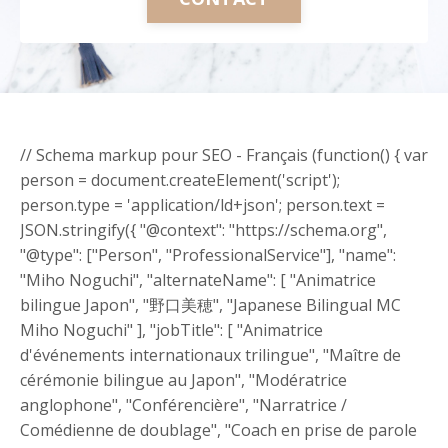
// Schema markup pour SEO - Français (function() { var
person = document.createElement('script');
person.type = 'application/ld+json'; person.text =
JSON.stringify({ "@context": "https://schema.org",
"@type": ["Person", "ProfessionalService"], "name":
"Miho Noguchi", "alternateName": [ "Animatrice
bilingue Japon", "野口美穂", "Japanese Bilingual MC
Miho Noguchi" ], "jobTitle": [ "Animatrice
d'événements internationaux trilingue", "Maître de
cérémonie bilingue au Japon", "Modératrice
anglophone", "Conférencière", "Narratrice /
Comédienne de doublage", "Coach en prise de parole