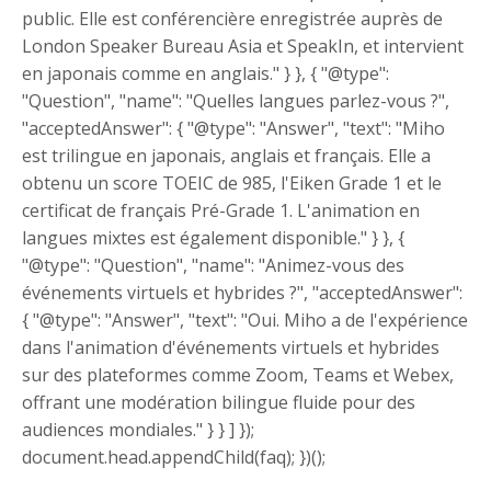
public. Elle est conférencière enregistrée auprès de
London Speaker Bureau Asia et SpeakIn, et intervient
en japonais comme en anglais." } }, { "@type":
"Question", "name": "Quelles langues parlez-vous ?",
"acceptedAnswer": { "@type": "Answer", "text": "Miho
est trilingue en japonais, anglais et français. Elle a
obtenu un score TOEIC de 985, l'Eiken Grade 1 et le
certificat de français Pré-Grade 1. L'animation en
langues mixtes est également disponible." } }, {
"@type": "Question", "name": "Animez-vous des
événements virtuels et hybrides ?", "acceptedAnswer":
{ "@type": "Answer", "text": "Oui. Miho a de l'expérience
dans l'animation d'événements virtuels et hybrides
sur des plateformes comme Zoom, Teams et Webex,
offrant une modération bilingue fluide pour des
audiences mondiales." } } ] });
document.head.appendChild(faq); })();