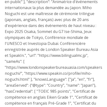
en public" ], "description": "Animatrice d'événements
internationaux la plus demandée au Japon. Miho
Noguchi est une maîtresse de cérémonie trilingue
(japonais, anglais, français) avec plus de 20 ans
d'expérience dans des événements de haut niveau :
Expo 2025 Osaka, Sommet du G7 Ise-Shima, Jeux
olympiques de Tokyo, Conférence mondiale de
l'UNESCO et Investopia Dubaï. Conférencière
enregistrée auprès de London Speaker Bureau Asia
et SpeakIn.", "url": "https://www.bilingualmc.jp",
"sameAs": [
"https://www.londonspeakerbureauasia.com/speakers/m
noguchi/", "https://www.speakin.co/profile/miho-
noguchi.html" ], "knowsLanguage": ["ja", "en", "fr"],
"areaServed": {"@type": "Country", "name": "Japan"},
"hasCredential": [ "TOEIC 985 points", "Certificat de
compétence en anglais Eiken Grade 1", "Certificat de
compétence en français Pré-Grade 1", "Certificat du