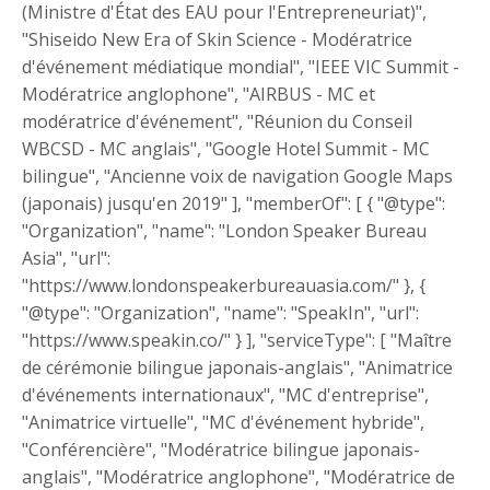
(Ministre d'État des EAU pour l'Entrepreneuriat)",
"Shiseido New Era of Skin Science - Modératrice
d'événement médiatique mondial", "IEEE VIC Summit -
Modératrice anglophone", "AIRBUS - MC et
modératrice d'événement", "Réunion du Conseil
WBCSD - MC anglais", "Google Hotel Summit - MC
bilingue", "Ancienne voix de navigation Google Maps
(japonais) jusqu'en 2019" ], "memberOf": [ { "@type":
"Organization", "name": "London Speaker Bureau
Asia", "url":
"https://www.londonspeakerbureauasia.com/" }, {
"@type": "Organization", "name": "SpeakIn", "url":
"https://www.speakin.co/" } ], "serviceType": [ "Maître
de cérémonie bilingue japonais-anglais", "Animatrice
d'événements internationaux", "MC d'entreprise",
"Animatrice virtuelle", "MC d'événement hybride",
"Conférencière", "Modératrice bilingue japonais-
anglais", "Modératrice anglophone", "Modératrice de