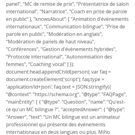
panel", "MC de remise de prix", "Présentatrice de salon
international", "Narratrice", "Coach en prise de parole
en public" ], "knowsAbout": [ "Animation d'événements
internationaux", "Communication bilingue", "Prise de
parole en public", "Modération en anglais",
"Modération de panels de haut niveau",
"Conférences", "Gestion d'événements hybrides",
"Protocole international", "Autonomisation des
femmes", "Coaching vocal" ] });
document.head.appendChild(person); var faq =
document.createElement('script'); faq.type =
'application/ld+json'; faq.text = JSON.stringify({
"@context": "https://schema.org", "@type": "FAQPage",
"mainEntity": [ { "@type": "Question", "name": "Qu'est-
ce qu'un MC bilingue ?", "acceptedAnswer": { "@type":
"Answer", "text": "Un MC bilingue est un animateur
professionnel qui présente des événements
internationaux en deux langues ou plus. Miho